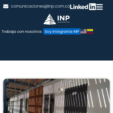
comunicaciones@inp.com.co
Trabaja con nosotros
Soy integrante INP