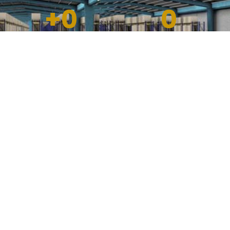
+
0
0
Integrantes en
Países
nuestro equipo
BIM
Building Information
Modeling