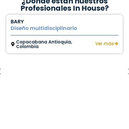
¿Dónde están nuestros
Profesionales In House?
iplinario
ioquia,
Ver más
Andercol – AkzoNo
Diseño multidiscip
Bolívar, Colombia